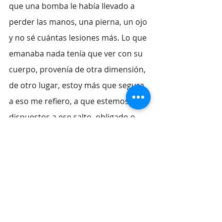
que una bomba le había llevado a 
perder las manos, una pierna, un ojo 
y no sé cuántas lesiones más. Lo que 
emanaba nada tenía que ver con su 
cuerpo, provenía de otra dimensión, 
de otro lugar, estoy más que segura, 
a eso me refiero, a que estemos 
dispuestos a ese salto, obligado o 
decidido, a esa tierra nueva y 
prometida más allá de la última 
frontera del humano. Que nos 
atrevamos a dar ese paso, aunque 
no haya puente, porque aparecerá 
sin duda, en donde todo aquello que 