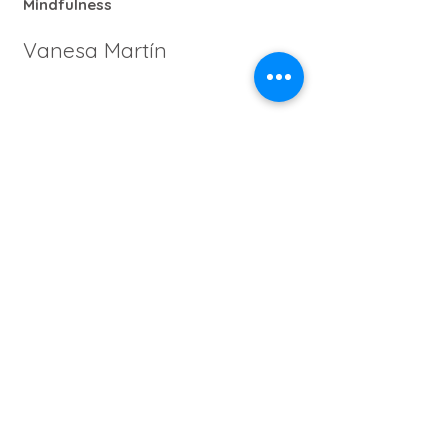
Mindfulness
Vanesa Martín
Consultora de Bienestar, Instructora de
Mindfulness, mindful eating y
meditación y profesora de Yoga.
Acreditada del MBSR (Mindfulness
Based Stress Reduction) y Coach