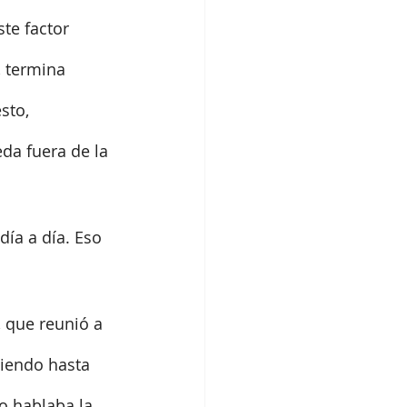
te factor 
 termina 
sto, 
da fuera de la 
ía a día. Eso 
 que reunió a 
biendo hasta 
o hablaba la 