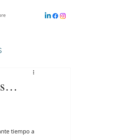
re
s
tas…
ante tiempo a 