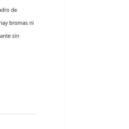
adro de 
 hay bromas ni 
ante sin 