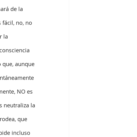
ará de la 
fácil, no, no 
 la 
 consciencia 
o que, aunque 
entáneamente 
mente, NO es 
 neutraliza la 
rodea, que 
pide incluso 