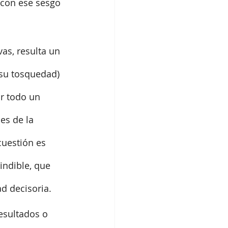
 con ese sesgo 
as, resulta un 
 su tosquedad) 
ar todo un 
es de la 
uestión es 
indible, que 
d decisoria.
esultados o 